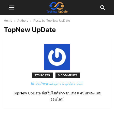
Home
Authors
Posts by TopNew UpDate
TopNew UpDate
273 POSTS
0 COMMENTS
https://www.topnewupdate.com
TopNew UpDate คือเว็บไซต์ข่าว บันเทิง แฟชั่นเพลง เกม
ออนไลน์