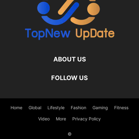
ABOUT US
FOLLOW US
Home
Global
Lifestyle
Fashion
Gaming
Fitness
Video
More
Privacy Policy
©