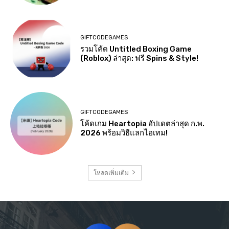
GIFTCODEGAMES
รวมโค้ด Untitled Boxing Game
(Roblox) ล่าสุด: ฟรี Spins & Style!
GIFTCODEGAMES
โค้ดเกม Heartopia อัปเดตล่าสุด ก.พ.
2026 พร้อมวิธีแลกไอเทม!
โหลดเพิ่มเติม