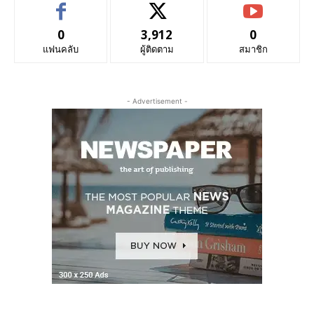
0
3,912
0
แฟนคลับ
ผู้ติดตาม
สมาชิก
- Advertisement -