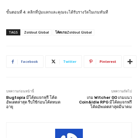
ขั้นตอนที่ 4: คลิกที่ปุ่มแลกและคุณจะได้รับรางวัลในเกมทันที
TAGS
Zoldout Global
โค้ดเกมZoldout Global
Facebook
Twitter
Pinterest
บทความก่อนหน้านี้
บทความถัดไป
Bugtopia มีโค้ดแจกฟรี โค้ด
เกม Witcher GO เกมแนว
อัพเดตล่าสุด รีบใช้ก่อนโค้ดหมด
Coin&Idle RPG มีโค้ดแจกฟรี
อายุ
โค้ดอัพเดตล่าสุดมีนาคม