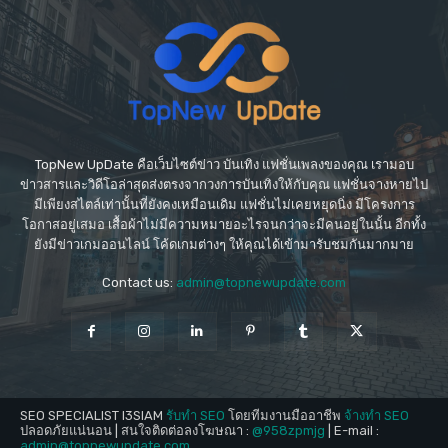
TopNew UpDate คือเว็บไซต์ข่าว บันเทิง แฟชั่นเพลงของคุณ เรามอบ
ข่าวสารและวิดีโอล่าสุดส่งตรงจากวงการบันเทิงให้กับคุณ แฟชั่นจางหายไป
มีเพียงสไตล์เท่านั้นที่ยังคงเหมือนเดิม แฟชั่นไม่เคยหยุดนิ่ง มีโครงการ
โอกาสอยู่เสมอ เสื้อผ้าไม่มีความหมายอะไรจนกว่าจะมีคนอยู่ในนั้น อีกทั้ง
ยังมีข่าวเกมออนไลน์ โค้ดเกมต่างๆ ให้คุณได้เข้ามารับชมกันมากมาย
Contact us:
admin@topnewupdate.com
SEO SPECIALIST I3SIAM
รับทำ SEO
โดยทีมงานมืออาชีพ
จ้างทำ SEO
ปลอดภัยแน่นอน | สนใจติดต่อลงโฆษณา :
@958zpmjg
| E-mail :
admin@topnewupdate.com