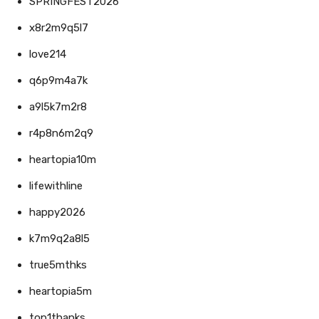
SPRINGFEST2026
x8r2m9q5l7
love214
q6p9m4a7k
a9l5k7m2r8
r4p8n6m2q9
heartopia10m
lifewithline
happy2026
k7m9q2a8l5
true5mthks
heartopia5m
top1thanks