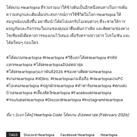
โค้ดเกม Heartopia ที่รวบรวมมาให้ข้างต้นเป็นอีกหนึ่งหนทางในการเพิ่ม
ความสนุกและเติมเต็มประสบการณ์การใช้ชีวิตในโลก Heartopia ให้
สมบูรณ์แบบยิ่งขึ้น อย่าลืมนำโค้ดไปแลกรับไอเทมต่างๆ ที่จะช่วยให้การ
ผจญภัยและกิจกรรมในเกมของคุณน่าตื่นเต้นกว่าเดิม และติดตามช่องทาง
โซเชียลมีเดียทางการของเกมไว้เสมอ เพื่อรับทราบข่าวสาร โปรโมชัน และ
โค้ดใหม่ๆ ก่อนใคร.
#โค้ดเกมHeartopia #Heartopia #วิธีแลกโค้ดHeartopia #รหัส
แลกHeartopia #โค้ดHeartopiaอัปเดตล่าสุด
#โค้ดHeartopiaกุมภาพันธ์2026 #ช่องทางติดตามHeartopia
#เกมHeartopia #XDInc. #Heartopiaเกมมือถือ #HeartopiaเกมPC
#ไอเทมHeartopia #ปลูกผักHeartopia #ทำฟาร์มHeartopia #ตกแต่ง
บ้านHeartopia #เลี้ยงสัตว์Heartopia #FacebookHeartopia
#YoutubeHeartopia #DiscordHeartopia #InstagramHeartopia
ที่มา: [แจกโค้ด] Heartopia Code โค้ดเกม อัปเดตล่าสุด (February 2026)
TAGS
Discord Heartopia
Facebook Heartopia
Heartopia