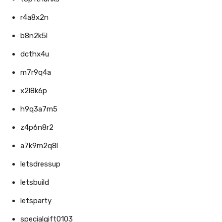
r4a8x2n
b8n2k5l
dcthx4u
m7r9q4a
x2l8k6p
h9q3a7m5
z4p6n8r2
a7k9m2q8l
letsdressup
letsbuild
letsparty
specialgift0103